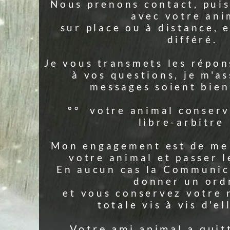
Par exem
 puis je me connecte
le vent
e animal,
"no
nce, en direct ou en
ré.
(ou 
réponses qu'il apporte
e m'assure que vos
 bien compris.
Ev
serve toujours son
bitre °°
e me connecter avec
sser les messages.
unication ne sert à
n ordre,
otre responsabilité
 d'elle/de lui.
quitté cette vie ?