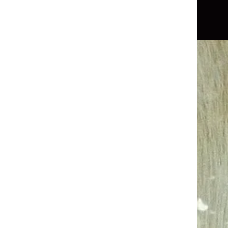
Accueil
En savoir 
La Communica
Il s'agit d'une so
Par le biais d'un é
conscience, je me mets
émetteur de pensées
utilisant ce qui nous 
tous : l'
é
Votre ami animal po
souhaite, m'informer s
ses préoccupations, s
Vous pourrez ainsi 