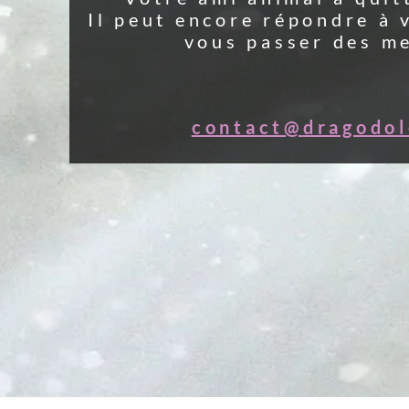
re à vos questions et
es messages.
godolce
.com