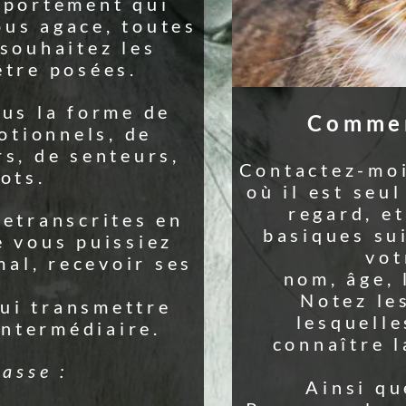
mment procéder ?
z-moi, prévoyez une photo
 seul et l'on voit bien son
d, et les informations
es suivantes concernant
votre animal :
âge, lieu de résidence.
z les questions pour
uelles vous souhaitez
tre la réponse de votre
animal.
si que vos messages.