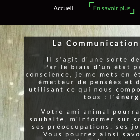
plus
Stages/Ateliers
Témoignages
tion Animale
Pour
rte de télépathie.
tat particulier de
 en état de récepteur/
 et d'émotions, en
compose et nous relie
nergie
.

urra alors, s'il le
ur son état d'esprit,
es joies, ses peines.
savoir s'il a mal,