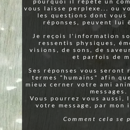
un comportement qui
 ou vous agace, toutes
vous souhaitez les
 lui être posées.
ion sous la forme de
Co
s, émotionnels, de
saveurs, de senteurs,
Contacte
 de mots.
où il est
regar
ont retranscrites en
basiqu
n que vous puissiez
 animal, recevoir ses
nom, 
ges.
Note
ssi, lui transmettre
lesq
mon intermédiaire.
connaî
 se passe :
Ain