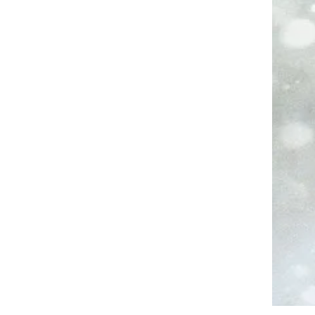
Il peut encore répond
vous passer d
contact@
dra