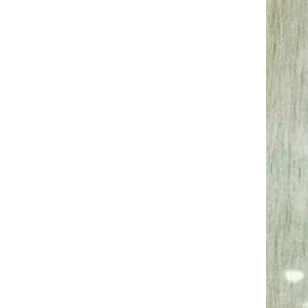
pourquoi il répète 
vous laisse perplexe...
les questions dont 
réponses, peuvent
Je reçois l'informat
ressentis physique
visions, de sons, de 
et parfois
Ses réponses vous ser
termes "humains" afi
mieux cerner votre ami
messa
Vous pourrez vous au
votre message, par 
Comment cela