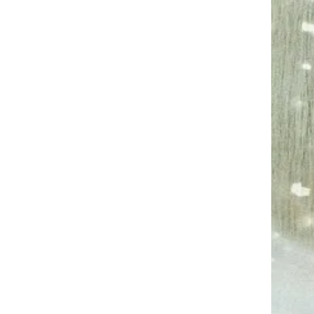
Nous prenons contact,
avec votr
sur place ou à dista
diffé
Je vous transmets les 
à vos questions, j
messages soient
°° votre animal con
libre-ar
Mon engagement est d
votre animal et pa
En aucun cas la Comm
donner u
et vous conservez v
totale vis à vis
Votre ami animal a 