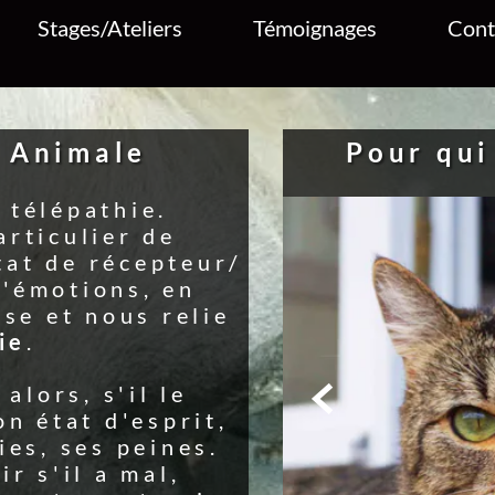
Contact
Boutique
 qui ? :
tout animal
