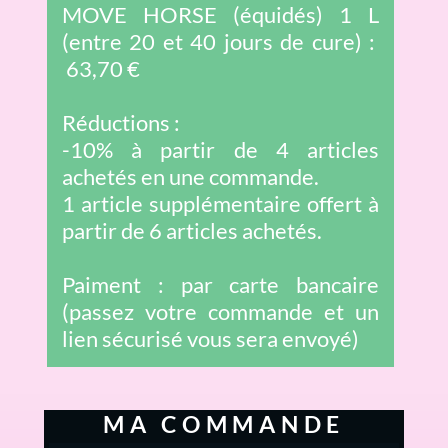
MOVE HORSE (équidés) 1 L
(entre 20 et 40 jours de cure) :
63,70 €
Réductions :
-10% à partir de 4 articles
achetés en une commande.
1 article supplémentaire offert à
partir de 6 articles achetés.
Paiment : par carte bancaire
(passez votre commande et un
lien sécurisé vous sera envoyé)
MA COMMANDE